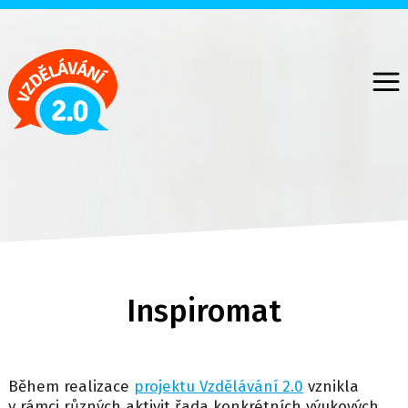
Přejít
k
hlavnímu
obsahu
Inspiromat
Během realizace
projektu Vzdělávání 2.0
vznikla
v rámci různých aktivit řada konkrétních výukových