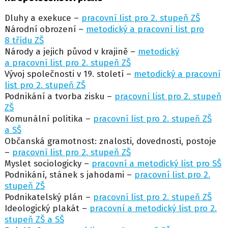
Dluhy a exekuce –
pracovní list pro 2. stupeň ZŠ
Národní obrození –
metodický a pracovní list pro
8 třídu ZŠ
Národy a jejich původ v krajině –
metodický
a pracovní list pro 2. stupeň ZŠ
Vývoj společnosti v 19. století –
metodický a pracovní
list pro 2. stupeň ZŠ
Podnikání a tvorba zisku –
pracovní list pro 2. stupeň
ZŠ
Komunální politika –
pracovní list pro 2. stupeň ZŠ
a SŠ
Občanská gramotnost: znalosti, dovednosti, postoje
–
pracovní list pro 2. stupeň ZŠ
Myslet sociologicky –
pracovní a metodický list pro SŠ
Podnikání, stánek s jahodami –
pracovní list pro 2.
stupeň ZŠ
Podnikatelský plán –
pracovní list pro 2. stupeň ZŠ
Ideologický plakát –
pracovní a metodický list pro 2.
stupeň ZŠ a SŠ