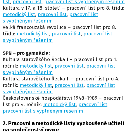
list
,
pracovní list
,
pracovní list s vyplněným řešením
Kultura v 17. a 18. století – pracovní list pro 8. třídu:
metodický list
,
pracovní list
,
pracovní list
s vyplněným řešením
Velká francouzská revoluce – pracovní list pro 8.
třídu:
metodický list
,
pracovní list
,
pracovní list
s vyplněným řešením
SPN – pro gymnázia:
Kultura starověkého Řecka I – pracovní list pro 1.
ročník:
metodický list
,
pracovní list
,
pracovní list
s vyplněným řešením
Kultura starověkého Řecka II – pracovní list pro 4.
ročník:
metodický list
,
pracovní list
,
pracovní list
s vyplněným řešením
Československé hospodářství 1948–1989 – pracovní
list pro 4. ročník:
metodický list
,
pracovní list
,
pracovní list s vyplněným řešením
2. Pracovní a metodické listy vyzkoušené učiteli
na společenství praxe