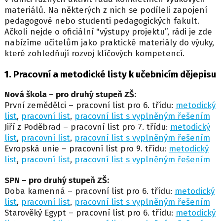
materiálů. Na některých z nich se podíleli zapojení
pedagogové nebo studenti pedagogických fakult.
Ačkoli nejde o oficiální "výstupy projektu”, rádi je zde
nabízíme učitelům jako praktické materiály do výuky,
které zohledňují rozvoj klíčových kompetencí.
1. Pracovní a metodické listy k učebnicím dějepisu
Nová škola – pro druhý stupeň ZŠ:
První zemědělci – pracovní list pro 6. třídu:
metodický
list
,
pracovní list
,
pracovní list s vyplněným řešením
Jiří z Poděbrad – pracovní list pro 7. třídu:
metodický
list
,
pracovní list
,
pracovní list s vyplněným řešením
Evropská unie – pracovní list pro 9. třídu:
metodický
list
,
pracovní list
,
pracovní list s vyplněným řešením
SPN – pro druhý stupeň ZŠ:
Doba kamenná – pracovní list pro 6. třídu:
metodický
list
,
pracovní list
,
pracovní list s vyplněným řešením
Starověký Egypt – pracovní list pro 6. třídu:
metodický